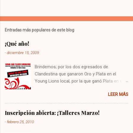
Entradas más populares de este blog
¡Qué año!
-
diciembre 15, 2009
Brindemos; por los dos egresados de
Clandestina que ganaron Oro y Plata en el
Young Lions local, por la que ganó Plata en el
Young Lions Competition en Cannes. Por todos
LEER MÁS
aquellos que ingresaron a una agencia después
de acá. Por todos los que ya en una, ganaron
en Festivales como CARIBE, FIAP, JADE, NY
Inscripción abierta: ¡Talleres Marzo!
FESTIVALS, CANNES y EL OJO. Por los que
-
febrero 25, 2010
pronto lo harán. Por todos los que se
conocieron en nuestros Talleres. Por los que