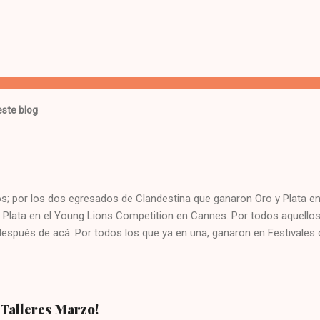
ste blog
; por los dos egresados de Clandestina que ganaron Oro y Plata en 
 Plata en el Young Lions Competition en Cannes. Por todos aquellos
después de acá. Por todos los que ya en una, ganaron en Festivales
VALS, CANNES y EL OJO. Por los que pronto lo harán. Por todos los
 Talleres. Por los que regresaron como egresados a compartir en cl
inos. Por los Directores Creativos que dieron clases. Por nuestros
B/CREADRAFT), y los nuevos SPONSORS (URBANNETV, GORILEO TV
 ¡Talleres Marzo!
 los que tuvieron la iniciativa de abrir la nueva Fan Page en Faceboo