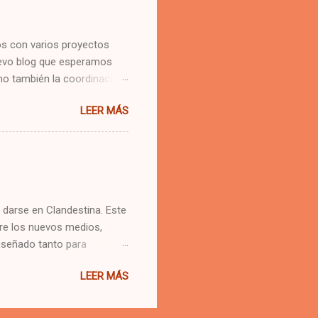
 más. Por los que se
todos los equipos creativos
s con varios proyectos
uevo blog que esperamos
mo también la coordinación
Creativo Publicitario/
LEER MÁS
d (staff de expertos) y
ario: martes 5 00pm a 7
7 00pm a 9 00pm Inicio:
ves 18 de marzo Como
ler es de mes y medio. Nos
 darse en Clandestina. Este
bre los nuevos medios,
diseñado tanto para
 impartido por Fede Lozano
LEER MÁS
iba. Como primer “approach”
andestina a todos los que
icio del Taller: Jueves 21