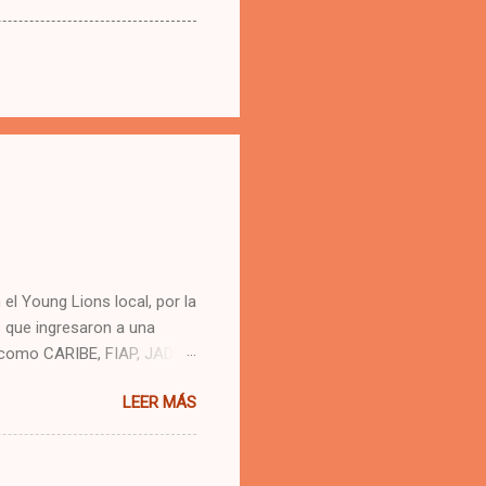
el Young Lions local, por la
 que ingresaron a una
 como CARIBE, FIAP, JADE,
 que se conocieron en
LEER MÁS
ases con los "nuevos"
 SPONSORS
, ADAM&EVE, EL CHIVO
k para compartir lo que aquí