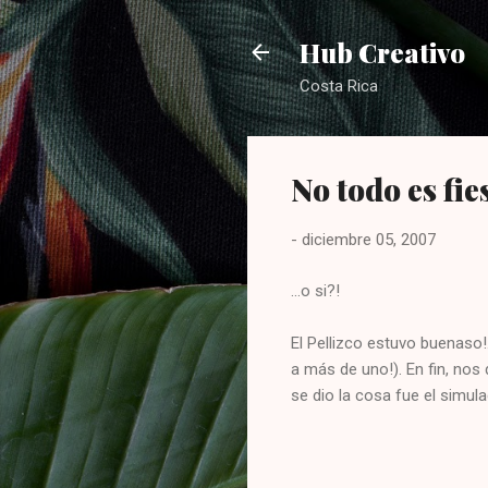
Hub Creativo
Costa Rica
No todo es fies
-
diciembre 05, 2007
...o si?!
El Pellizco estuvo buenaso!
a más de uno!). En fin, no
se dio la cosa fue el simula