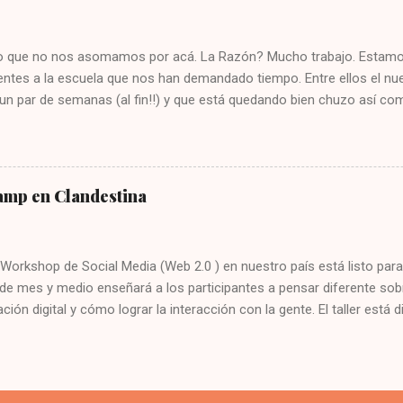
on. Por los que nos atacaron, porque eso nos fortaleció y unió aún
n a apoyar sin conocernos. Por todas las agencias que visitamos y 
o que no nos asomamos por acá. La Razón? Mucho trabajo. Estamo
imos. Por...
entes a la escuela que nos han demandado tiempo. Entre ellos el n
un par de semanas (al fin!!) y que está quedando bien chuzo así co
lleres para Marzo. De paso le damos la bienvenida a Jaime Gamboa (
/ Bajista de Malpaís ) como nuevo miembro de nuestro Creative Boar
 Taller de Copywriting. Acá los dejamos con la info: Copywriting Hor
io: martes 16 de marzo Insights – Cool Hunting Horario: miércoles 
amp en Clandestina
s 17 de marzo Web 2.0 Horario: jueves 7 00pm a 9 00pm Inicio: jue
l cupo es limitado. No se cobra matrícula y la duración de cada tal
 Workshop de Social Media (Web 2.0 ) en nuestro país está listo para
 de mes y medio enseñará a los participantes a pensar diferente so
ión digital y cómo lograr la interacción con la gente. El taller está 
tes como para comunicadores y Marketing Staff de empresas. Será
 Digital Regional en McCann-Erickson) y quien sale en la foto de arr
este jueves Fede dará una charla en la escuela como cortesía de Cl
nuestros talleres de BTL, INSIGHTS y CICLO BASICO en noviembre. In