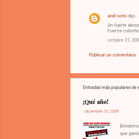
ariel soto
dijo…
Un fuerte abra
Fuerza colocho
octubre 31, 20
Publicar un comentario
Entradas más populares de e
¡Qué año!
-
diciembre 15, 2009
Brindemos
que ganó