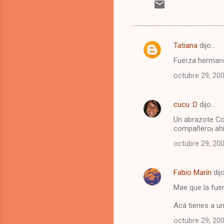
Tatiana
dijo…
C
Fuerza hermano
o
octubre 29, 20
m
e
cucu :D
dijo…
n
Un abrazote Co
t
compañero¡ ah
a
octubre 29, 20
r
i
Fabio Marín
dij
o
Mae que la fue
s
Acá tienes a u
octubre 29, 20