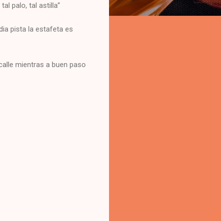
 palo, tal astilla”
ia pista la estafeta es
calle mientras a buen paso