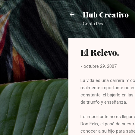
Hub Creativo
Costa Rica
El Relevo.
-
octubre 29, 2007
La vida es una carrera. Y c
realmente importante no es 
constante, el bajarlo en las
de triunfo y enseñanza.
Lo importante no es llegar
Don Felix, el papá de nuest
conocer a su hijo para sab