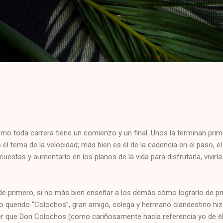
Ir al contenido principal
omo toda carrera tiene un comienzo y un final. Unos la terminan prim
el tema de la velocidad; más bien es el de la cadencia en el paso, e
 cuestas y aumentarlo en los planos de la vida para disfrutarla, vivirl
 de primero, si no más bien enseñar a los demás cómo lograrlo de p
ro querido “Colochos”, gran amigo, colega y hermano clandestino hiz
er que Don Colochos (como cariñosamente hacía referencia yo de él)