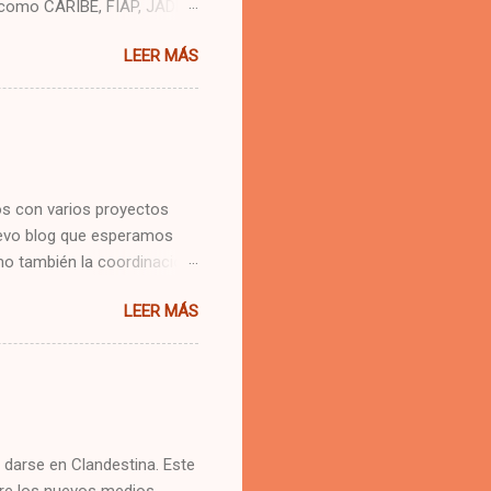
 como CARIBE, FIAP, JADE,
 que se conocieron en
LEER MÁS
ases con los "nuevos"
 SPONSORS
, ADAM&EVE, EL CHIVO
k para compartir lo que aquí
 más. Por los que se
todos los equipos creativos
s con varios proyectos
uevo blog que esperamos
mo también la coordinación
Creativo Publicitario/
LEER MÁS
d (staff de expertos) y
ario: martes 5 00pm a 7
7 00pm a 9 00pm Inicio:
ves 18 de marzo Como
ler es de mes y medio. Nos
 darse en Clandestina. Este