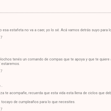
 esa estafeta no va a caer, yo lo sé. Acá vamos detrás suyo para lo
07
lochos tenés un comando de compas que te apoya y que te quiere 
í estaremos.
07
o…
rza te acompañe, recuerda que esta vida esta llena de ciclos que de
n tocayo de cumpleaños para lo que necesites.
07